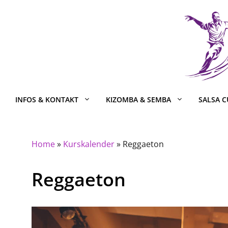
Zum
Inhalt
springen
INFOS & KONTAKT
KIZOMBA & SEMBA
SALSA 
Home
»
Kurskalender
»
Reggaeton
Reggaeton