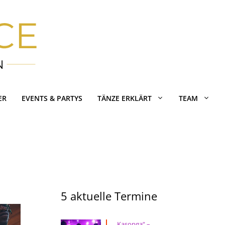
ER
EVENTS & PARTYS
TÄNZE ERKLÄRT
TEAM
5 aktuelle Termine
„Kasonga“ –