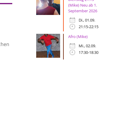
(Mike) Neu ab 1.
September 2026
Di., 01.09.
21:15-22:15
Afro (Mike)
schen
Mi., 02.09.
17:30-18:30