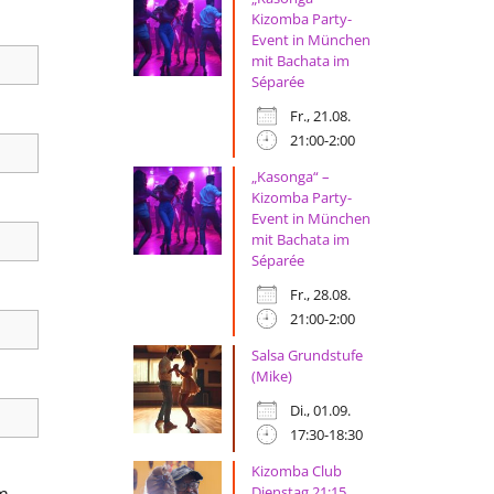
Kizomba Party-
Event in München
mit Bachata im
Séparée
Fr., 21.08.
21:00-2:00
„Kasonga“ –
Kizomba Party-
Event in München
mit Bachata im
Séparée
Fr., 28.08.
21:00-2:00
Salsa Grundstufe
(Mike)
Di., 01.09.
17:30-18:30
Kizomba Club
im
Dienstag 21:15