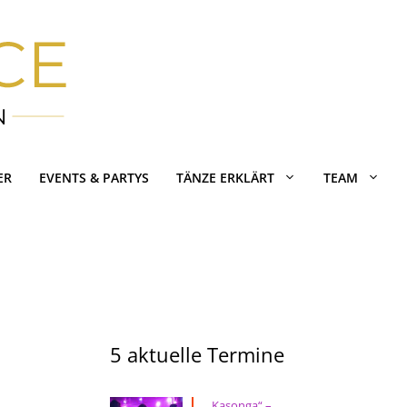
ER
EVENTS & PARTYS
TÄNZE ERKLÄRT
TEAM
5 aktuelle Termine
„Kasonga“ –