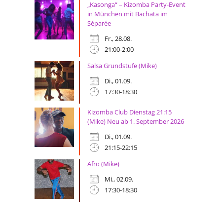
„Kasonga“ – Kizomba Party-Event
in München mit Bachata im
Séparée
Fr., 28.08.
21:00-2:00
Salsa Grundstufe (Mike)
Di., 01.09.
17:30-18:30
Kizomba Club Dienstag 21:15
(Mike) Neu ab 1. September 2026
Di., 01.09.
21:15-22:15
Afro (Mike)
Mi., 02.09.
17:30-18:30