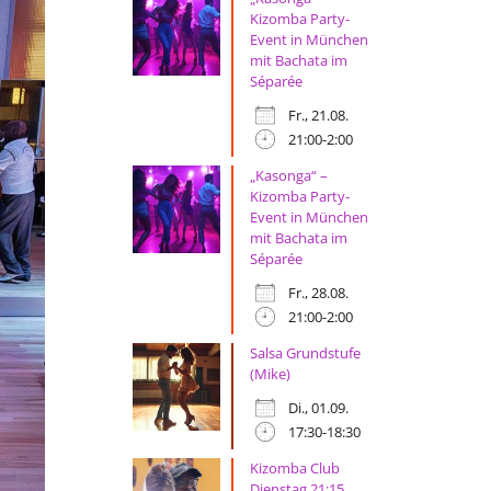
Kizomba Party-
Event in München
mit Bachata im
Séparée
Fr., 21.08.
21:00-2:00
„Kasonga“ –
Kizomba Party-
Event in München
mit Bachata im
Séparée
Fr., 28.08.
21:00-2:00
Salsa Grundstufe
(Mike)
Di., 01.09.
17:30-18:30
Kizomba Club
Dienstag 21:15