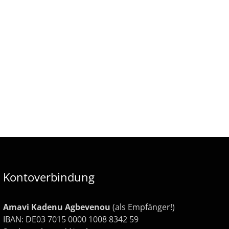
Kontoverbindung
Amavi Kadenu Agbevenou
(als Empfänger!)
IBAN: DE03 7015 0000 1008 8342 59