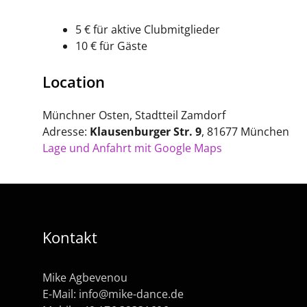
5 € für aktive Clubmitglieder
10 € für Gäste
Location
Münchner Osten, Stadtteil Zamdorf
Adresse:
Klausenburger Str. 9
, 81677 München
Lage und Anfahrt mit Google Maps
Kontakt
Mike Agbevenou
E-Mail:
info@mike-dance.de