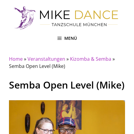
Zum
Inhalt
springen
MENÜ
Home
»
Veranstaltungen
»
Kizomba & Semba
»
Semba Open Level (Mike)
Semba Open Level (Mike)