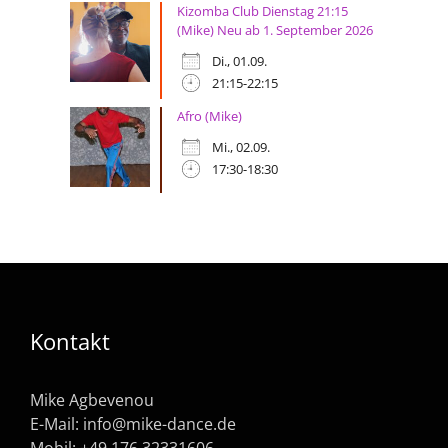
Kizomba Club Dienstag 21:15
(Mike) Neu ab 1. September 2026
Di., 01.09.
21:15-22:15
Afro (Mike)
Mi., 02.09.
17:30-18:30
Kontakt
Mike Agbevenou
E-Mail:
info@mike-dance.de