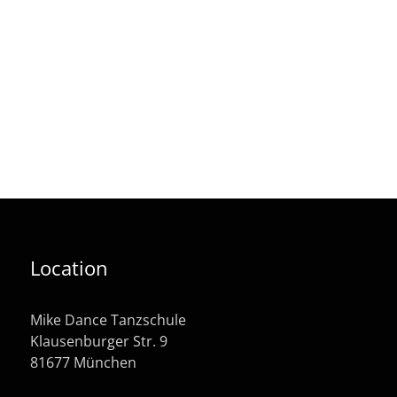
Location
Mike Dance Tanzschule
Klausenburger Str. 9
81677 München