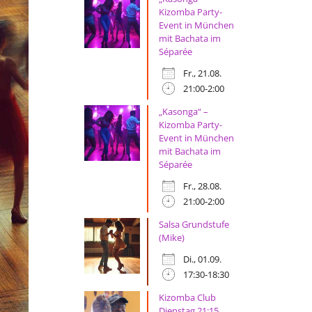
Kizomba Party-
Event in München
mit Bachata im
Séparée
Fr., 21.08.
21:00-2:00
„Kasonga“ –
Kizomba Party-
Event in München
mit Bachata im
Séparée
Fr., 28.08.
21:00-2:00
Salsa Grundstufe
(Mike)
Di., 01.09.
17:30-18:30
Kizomba Club
Dienstag 21:15