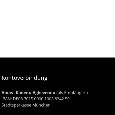
Kontoverbindung
Amavi Kadenu Agbevenou
(als Empfänger!)
IBAN: DE03 7015 0000 1008 8342 59
Stadtsparkasse München