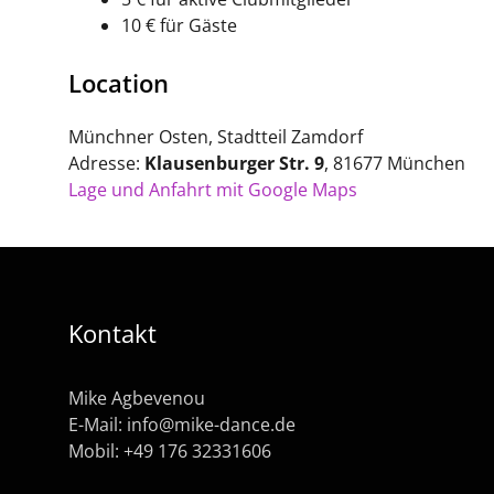
10 € für Gäste
Location
Münchner Osten, Stadtteil Zamdorf
Adresse:
Klausenburger Str. 9
, 81677 München
Lage und Anfahrt mit Google Maps
Kontakt
Mike Agbevenou
E-Mail:
info@mike-dance.de
Mobil: +49 176 32331606