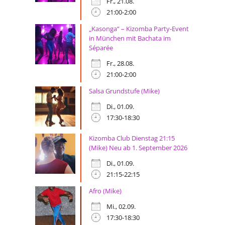
Fr., 21.08.
21:00-2:00
„Kasonga“ – Kizomba Party-Event
in München mit Bachata im
Séparée
Fr., 28.08.
21:00-2:00
Salsa Grundstufe (Mike)
Di., 01.09.
17:30-18:30
Kizomba Club Dienstag 21:15
(Mike) Neu ab 1. September 2026
Di., 01.09.
21:15-22:15
Afro (Mike)
Mi., 02.09.
17:30-18:30