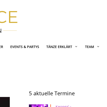
ER
EVENTS & PARTYS
TÄNZE ERKLÄRT
TEAM
5 aktuelle Termine
„Kasonga“ –