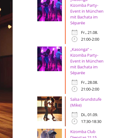
Kizomba Party-
Event in München
mit Bachata im
Séparée
Fr., 21.08.
21:00-2:00
„Kasonga“ –
Kizomba Party-
Event in München
mit Bachata im
Séparée
Fr., 28.08.
21:00-2:00
Salsa Grundstufe
(Mike)
Di., 01.09.
17:30-18:30
Kizomba Club
Dienstag 21:15