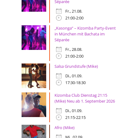
Séparée
Fr., 21.08.
21:00-2:00
„Kasonga“ – Kizomba Party-Event
in München mit Bachata im
Séparée
Fr., 28.08.
21:00-2:00
Salsa Grundstufe (Mike)
Di., 01.09.
17:30-18:30
Kizomba Club Dienstag 21:15
(Mike) Neu ab 1. September 2026
Di., 01.09.
21:15-22:15
Afro (Mike)
Mi., 02.09.