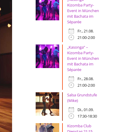
Kizomba Party-
Event in München
mit Bachata im
Séparée
Fr., 21.08.
21:00-2:00
„Kasonga“ –
Kizomba Party-
Event in München
mit Bachata im
Séparée
Fr., 28.08.
21:00-2:00
Salsa Grundstufe
(Mike)
Di., 01.09.
17:30-18:30
Kizomba Club
Dienstag 21:15