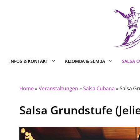
Zum
Inhalt
springen
INFOS & KONTAKT
KIZOMBA & SEMBA
SALSA 
Home
»
Veranstaltungen
»
Salsa Cubana
»
Salsa Gru
Salsa Grundstufe (Jelie