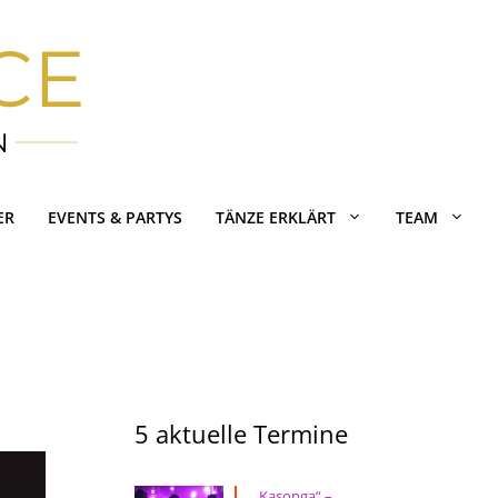
ER
EVENTS & PARTYS
TÄNZE ERKLÄRT
TEAM
5 aktuelle Termine
„Kasonga“ –