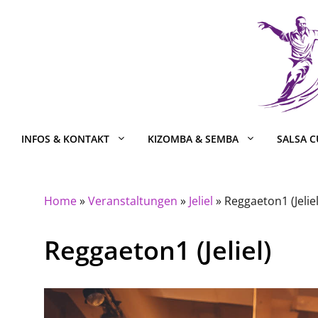
Zum
Inhalt
springen
INFOS & KONTAKT
KIZOMBA & SEMBA
SALSA 
Home
»
Veranstaltungen
»
Jeliel
»
Reggaeton1 (Jeliel
Reggaeton1 (Jeliel)