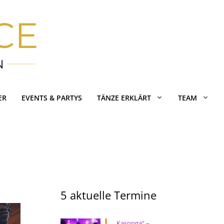
ER
EVENTS & PARTYS
TÄNZE ERKLÄRT
TEAM
5 aktuelle Termine
„Kasonga“ –