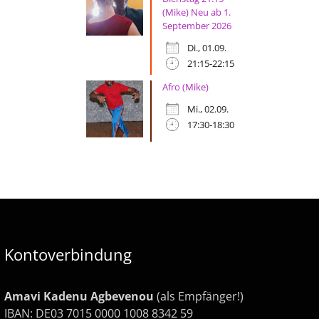
(Mike) Neu ab 1.
September 2026
Di., 01.09.
21:15-22:15
Afro (Mike)
Mi., 02.09.
17:30-18:30
Kontoverbindung
Amavi Kadenu Agbevenou
(als Empfänger!)
IBAN: DE03 7015 0000 1008 8342 59