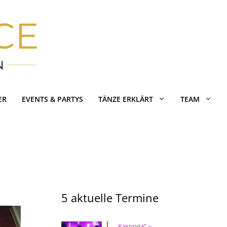
ER
EVENTS & PARTYS
TÄNZE ERKLÄRT
TEAM
5 aktuelle Termine
„Kasonga“ –