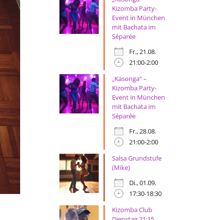
Kizomba Party-
Event in München
mit Bachata im
Séparée
Fr., 21.08.
21:00-2:00
„Kasonga“ –
Kizomba Party-
Event in München
mit Bachata im
Séparée
Fr., 28.08.
21:00-2:00
Salsa Grundstufe
(Mike)
Di., 01.09.
17:30-18:30
Kizomba Club
Dienstag 21:15