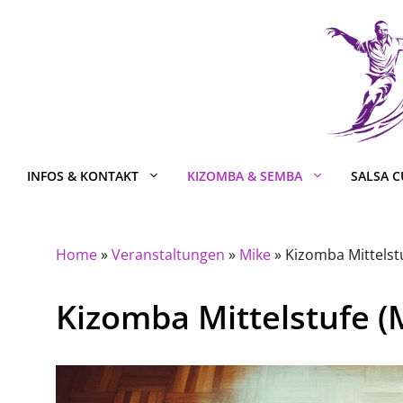
Zum
Inhalt
springen
INFOS & KONTAKT
KIZOMBA & SEMBA
SALSA 
Home
»
Veranstaltungen
»
Mike
»
Kizomba Mittelstu
Kizomba Mittelstufe (