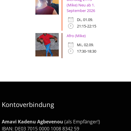
(Mike) Neu ab 1.
September 2026
Di., 01.09.
21:15-22:15
Afro (Mike)
Mi., 02.09.
17:30-18:30
Kontoverbindung
Amavi Kadenu Agbevenou
(als Empfänger!)
IBAN: DE03 7015 0000 1008 8342 59