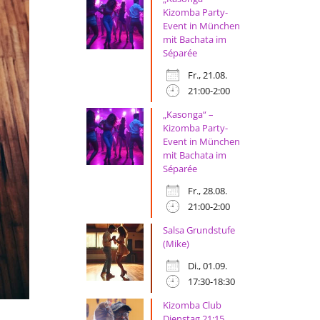
Kizomba Party-
Event in München
mit Bachata im
Séparée
Fr., 21.08.
21:00-2:00
„Kasonga“ –
Kizomba Party-
Event in München
mit Bachata im
Séparée
Fr., 28.08.
21:00-2:00
Salsa Grundstufe
(Mike)
Di., 01.09.
17:30-18:30
Kizomba Club
Dienstag 21:15