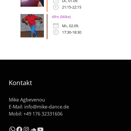
Di., 01.09.
21:15-22:15
Afro (Mike)
Mi., 02.09.
17:30-18:30
Kontakt
Mike Agbevenou
E-Mail:
info@mike-dance.de
Mobil: +49 176 32331606
WhatsApp
Facebook
Instagram
SoundCloud
YouTube