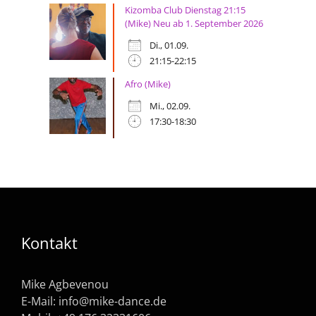
Kizomba Club Dienstag 21:15
(Mike) Neu ab 1. September 2026
Di., 01.09.
21:15-22:15
Afro (Mike)
Mi., 02.09.
17:30-18:30
Kontakt
Mike Agbevenou
E-Mail:
info@mike-dance.de