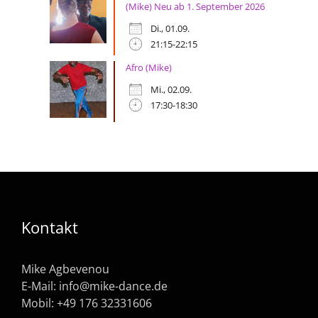
(Mike) Neu ab 1. September 2026
Di., 01.09.
21:15-22:15
Afro (Mike)
Mi., 02.09.
17:30-18:30
Kontakt
Mike Agbevenou
E-Mail:
info@mike-dance.de
Mobil: +49 176 32331606