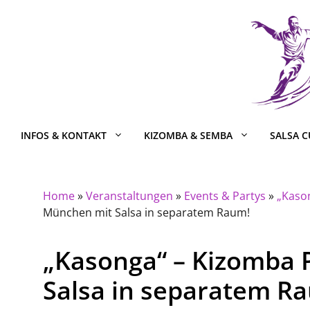
Zum
Inhalt
springen
INFOS & KONTAKT
KIZOMBA & SEMBA
SALSA 
Home
»
Veranstaltungen
»
Events & Partys
»
„Kaso
München mit Salsa in separatem Raum!
„Kasonga“ – Kizomba 
Salsa in separatem R