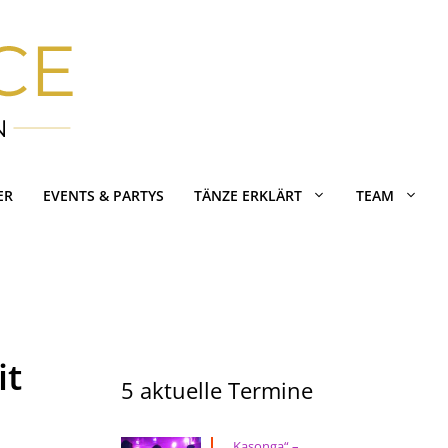
ER
EVENTS & PARTYS
TÄNZE ERKLÄRT
TEAM
it
5 aktuelle Termine
„Kasonga“ –