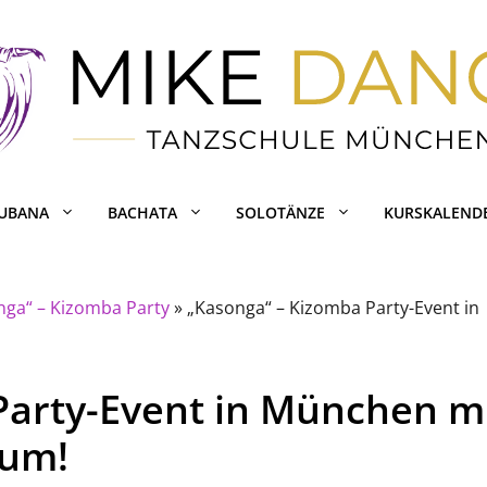
CUBANA
BACHATA
SOLOTÄNZE
KURSKALEND
nga“ – Kizomba Party
»
„Kasonga“ – Kizomba Party-Event in
Party-Event in München m
aum!