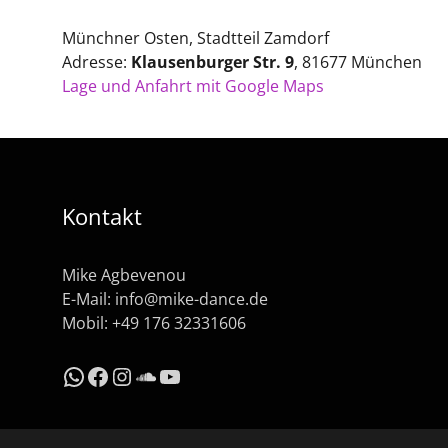
Münchner Osten, Stadtteil Zamdorf
Adresse:
Klausenburger Str. 9
, 81677 München
Lage und Anfahrt mit Google Maps
Kontakt
Mike Agbevenou
E-Mail:
info@mike-dance.de
Mobil: +49 176 32331606
WhatsApp
Facebook
Instagram
SoundCloud
YouTube