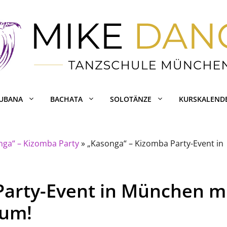
CUBANA
BACHATA
SOLOTÄNZE
KURSKALEND
nga“ – Kizomba Party
»
„Kasonga“ – Kizomba Party-Event in
Party-Event in München m
aum!