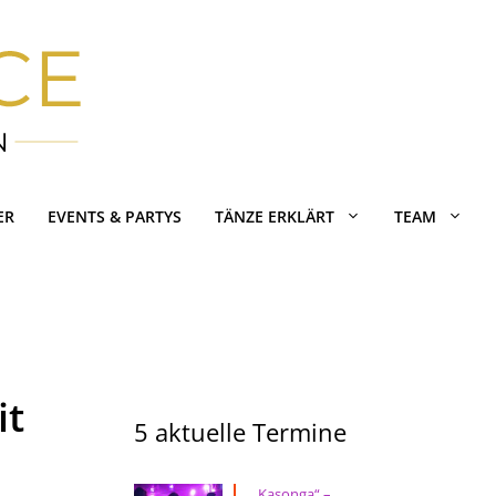
ER
EVENTS & PARTYS
TÄNZE ERKLÄRT
TEAM
it
5 aktuelle Termine
„Kasonga“ –