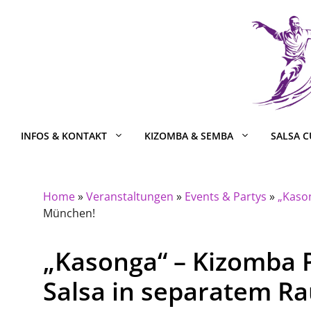
Zum
Inhalt
springen
INFOS & KONTAKT
KIZOMBA & SEMBA
SALSA 
Home
»
Veranstaltungen
»
Events & Partys
»
„Kaso
München!
„Kasonga“ – Kizomba 
Salsa in separatem R