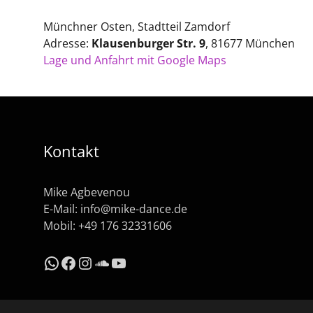
Münchner Osten, Stadtteil Zamdorf
Adresse:
Klausenburger Str. 9
, 81677 München
Lage und Anfahrt mit Google Maps
Kontakt
Mike Agbevenou
E-Mail:
info@mike-dance.de
Mobil: +49 176 32331606
WhatsApp
Facebook
Instagram
SoundCloud
YouTube