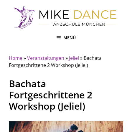
Zum
Inhalt
springen
MENÜ
Home
»
Veranstaltungen
»
Jeliel
»
Bachata
Fortgeschrittene 2 Workshop (Jeliel)
Bachata
Fortgeschrittene 2
Workshop (Jeliel)