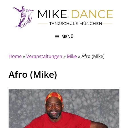
Zum
Inhalt
springen
MENÜ
Home
»
Veranstaltungen
»
Mike
»
Afro (Mike)
Afro (Mike)